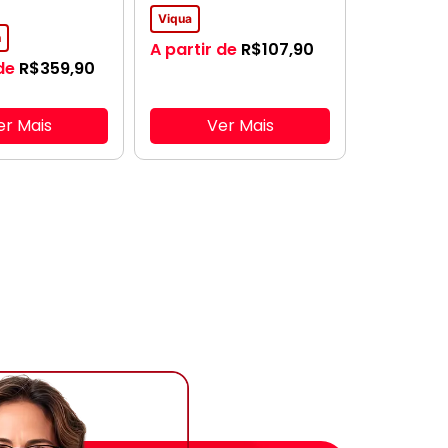
Viqua
n
A partir de
R$
107,90
de
R$
359,90
er Mais
Ver Mais