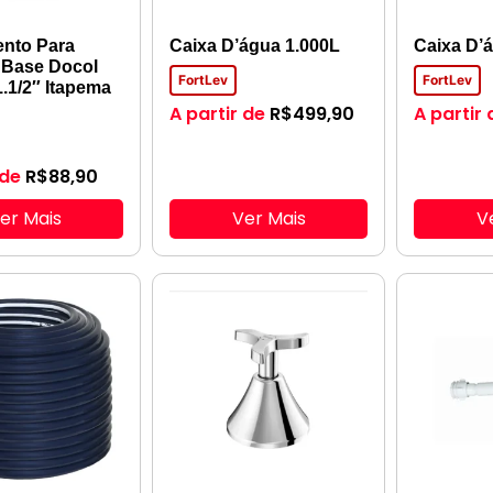
nto Para
Caixa D’água 1.000L
Caixa D’
 Base Docol
FortLev
FortLev
1.1/2″ Itapema
A partir de
R$
499,90
A partir 
 de
R$
88,90
er Mais
Ver Mais
V