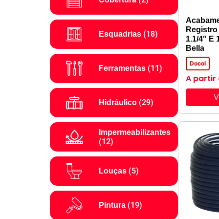
Acabame
Registro
(18)
Esquadrias
1.1/4″ E 
Bella
Docol
(11)
Ferramentas
A partir
V
(29)
Hidráulico
Impermeabilizantes
(12)
(5)
Louças
(19)
Pintura