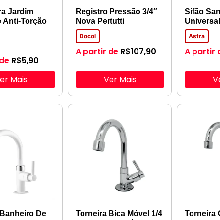
ra Jardim
Registro Pressão 3/4″
Sifão Sa
e Anti-Torção
Nova Pertutti
Universa
Docol
Astra
A partir de
R$
107,90
A partir 
 de
R$
5,90
er Mais
Ver Mais
V
 Banheiro De
Torneira Bica Móvel 1/4
Torneira