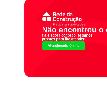
Não encontrou o 
Fale agora conosco, estamos
prontos para lhe atender!
Atendimento Online