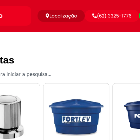
o
Localização
(62) 3325-1776
tas