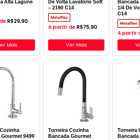
a Alta Lagune
De Volta Lavatório Soft
Bancada 
– 2190 C14
1/4 De Vo
C14
Metalflex
 de
R$
29,90
Metalflex
A partir de
R$
75,90
A partir 
er Mais
Ver Mais
V
 Cozinha
Torneira Cozinha
Torneira
 Gourmet 9499
Bancada Gourmet
Bancada