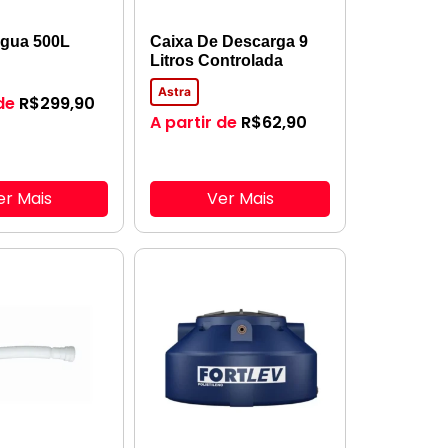
água 500L
Caixa De Descarga 9
Litros Controlada
Astra
de
R$
299,90
A partir de
R$
62,90
er Mais
Ver Mais