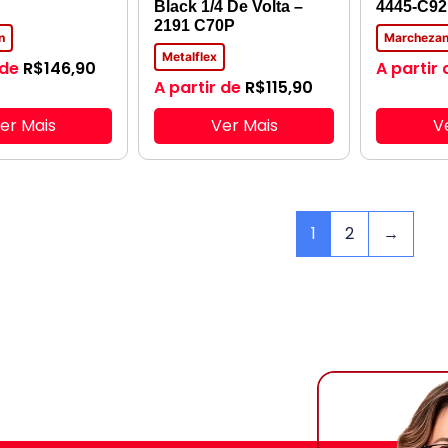
Black 1/4 De Volta –
4445-C92
2191 C70P
n
Marcheza
Metalflex
 de
R$
146,90
A partir 
A partir de
R$
115,90
er Mais
Ver Mais
V
1
2
→