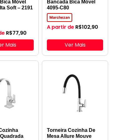
Bica Móvel
Bancada Bica Móvel
lta Soft – 2191
4095-C80
Marchezan
A partir de
R$
102,90
de
R$
77,90
er Mais
Ver Mais
 Cozinha
Torneira Cozinha De
 Quadrada
Mesa Allure Mouve