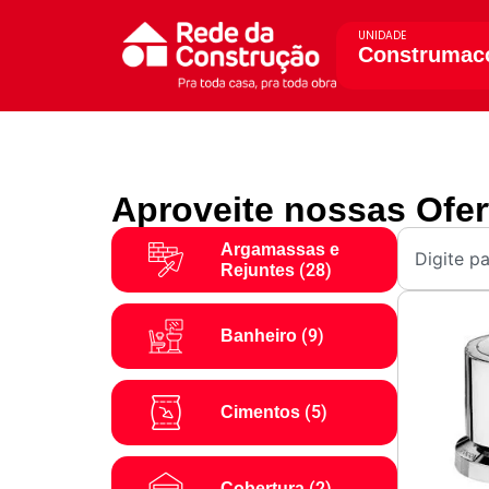
UNIDADE
Construmac
Aproveite nossas Ofer
Argamassas e
(28)
Rejuntes
(9)
Banheiro
(5)
Cimentos
(2)
Cobertura