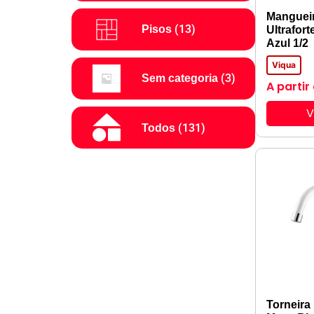
Manguei
(13)
Pisos
Ultrafort
Azul 1/2
Viqua
(3)
Sem categoria
A partir
V
(131)
Todos
Torneira