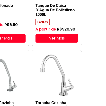
nfonado
Tanque De Caixa
l
D’Água De Polietileno
1000L
FortLev
de
R$
6,90
A partir de
R$
920,90
er Mais
Ver Mais
 Cozinha
Torneira Cozinha