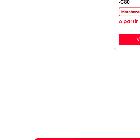
-C80
Marcheza
A partir
V